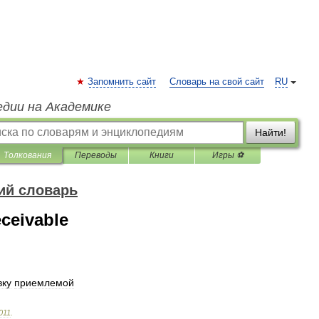
Запомнить сайт
Словарь на свой сайт
RU
едии на Академике
Найти!
Толкования
Переводы
Книги
Игры ⚽
ий словарь
ceivable
вку
приемлемой
011
.