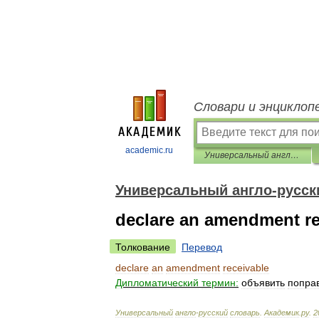
Словари и энциклоп
academic.ru
Универсальный англо-русский словарь
Универсальный англо-русск
declare an amendment re
Толкование
Перевод
declare
an
amendment
receivable
Дипломатический
термин:
объявить
попра
Универсальный
англо
-
русский
словарь
.
Академик
.
ру
.
2