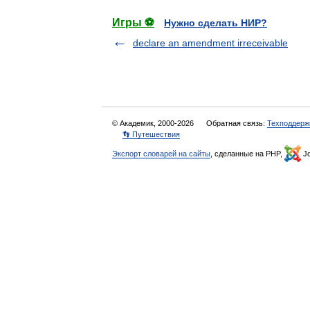
Игры ⚽
Нужно сделать НИР?
declare an amendment irreceivable
© Академик, 2000-2026
Обратная связь:
Техподдерж
👣 Путешествия
Экспорт словарей на сайты
, сделанные на PHP,
Jo