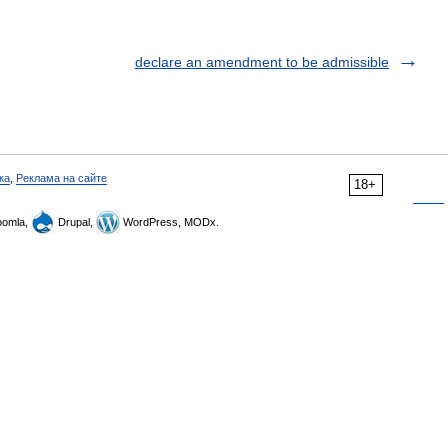
declare an amendment to be admissible
ка
,
Реклама на сайте
18+
omla,
Drupal,
WordPress, MODx.